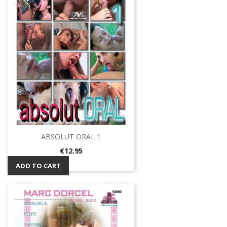
ABSOLUT ORAL 1
Price
€12.95
ADD TO CART