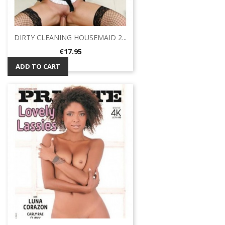
DIRTY CLEANING HOUSEMAID 2...
Price
€17.95
ADD TO CART