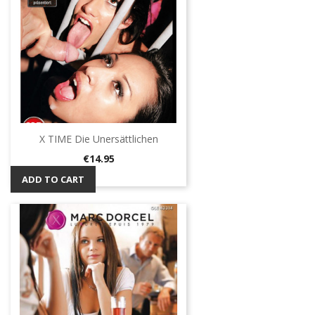
X TIME Die Unersättlichen
Price
€14.95
ADD TO CART