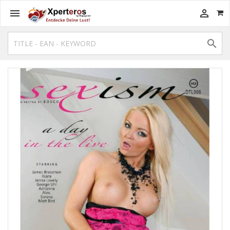


