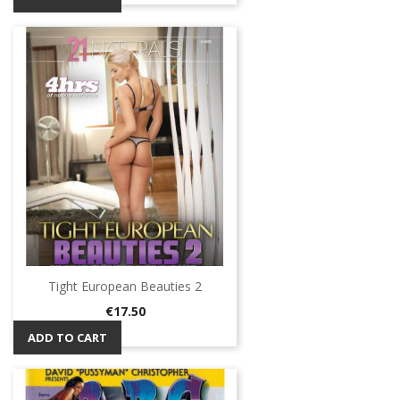
Tight European Beauties 2
Price
€17.50
ADD TO CART