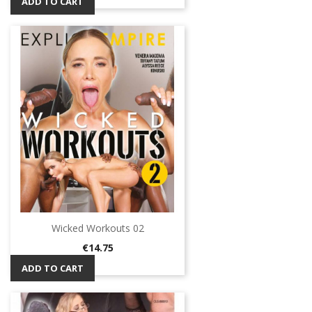
ADD TO CART
Wicked Workouts 02
Price
€14.75
ADD TO CART