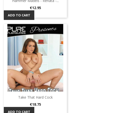
Hammer Mädels - Renata -...
Price
€12.95
ADD TO CART
Take That Hard Cock
Price
€18.75
ADD TO CART