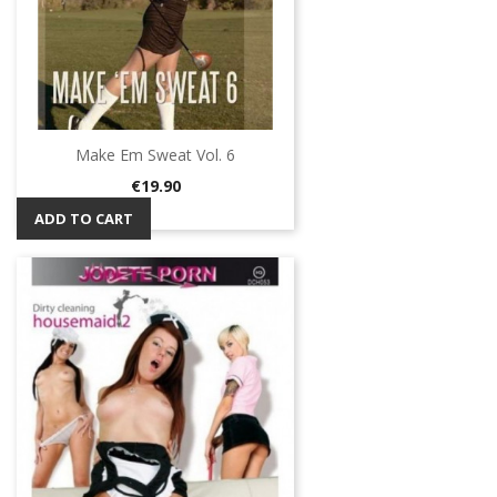
Make Em Sweat Vol. 6
Price
€19.90
ADD TO CART