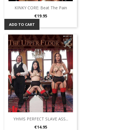
KINKY CORE: Beat The Pain
Price
€19.95
ADD TO CART
YHIVIS PERFECT SLAVE ASS...
Price
€14.95