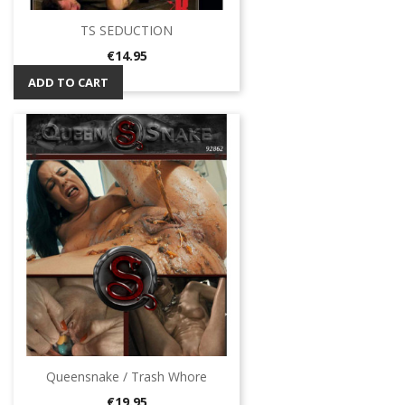
TS SEDUCTION
Price
€14.95
ADD TO CART
Queensnake / Trash Whore
Price
€19.95