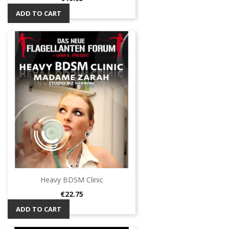
ADD TO CART
Heavy BDSM Clinic
Price
€22.75
ADD TO CART