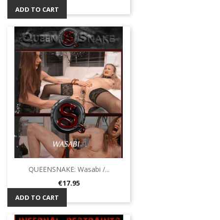
ADD TO CART
QUEENSNAKE: Wasabi /...
Price
€17.95
ADD TO CART