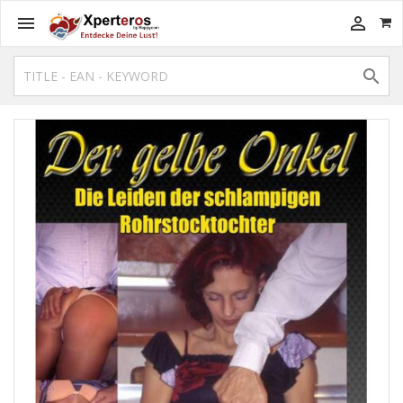


