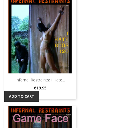
Infernal Restraints: I Hate...
Price
€19.95
ADD TO CART