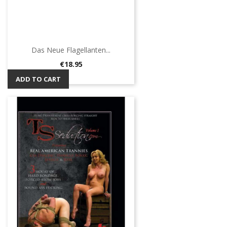
Das Neue Flagellanten...
Price
€18.95
ADD TO CART