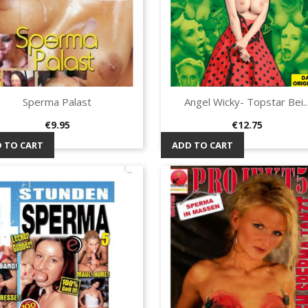
Sperma Palast
Angel Wicky- Topstar Bei..
Quick view
Quick view


Price
Price
€9.95
€12.75
 TO CART
ADD TO CART