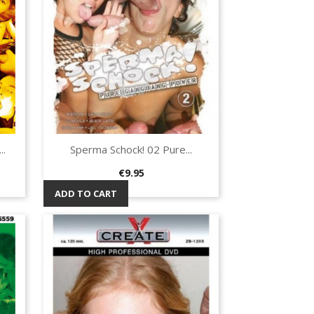
..
Sperma Schock! 02 Pure...
Quick view

Price
€9.95
ADD TO CART