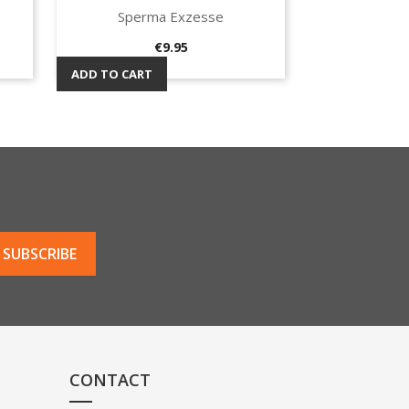
Sperma Exzesse
Quick view

Price
€9.95
ADD TO CART
CONTACT