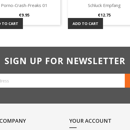
Porno-Crash-Freaks 01
Schluck Empfang
Quick view
Quick view


Price
Price
€9.95
€12.75
 TO CART
ADD TO CART
SIGN UP FOR NEWSLETTER
 COMPANY
YOUR ACCOUNT