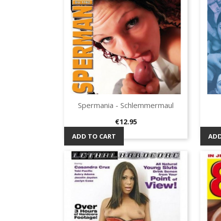
Spermania - Schlemmermaul
Quick view

Price
€12.95
ADD TO CART
ADD