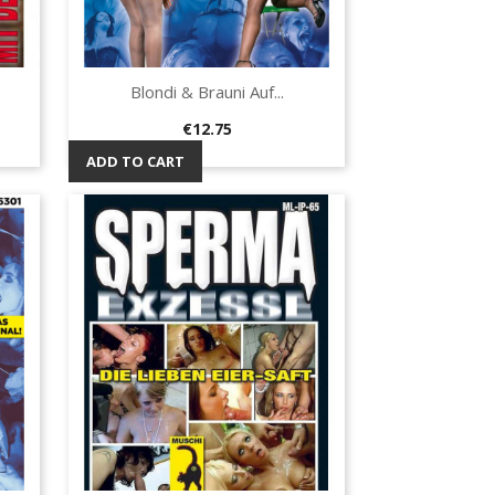
Blondi & Brauni Auf...
Quick view

Price
€12.75
ADD TO CART