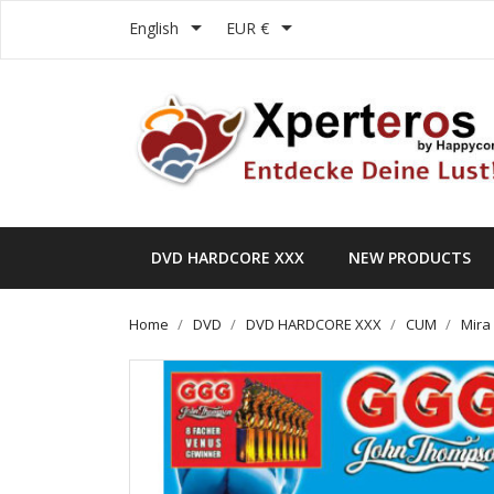


English
EUR €
DVD HARDCORE XXX
NEW PRODUCTS
Home
DVD
DVD HARDCORE XXX
CUM
Mira