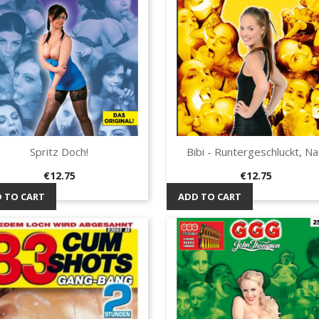
Spritz Doch!
Bibi - Runtergeschluckt, Na.
Quick view
Quick view


Price
Price
€12.75
€12.75
 TO CART
ADD TO CART