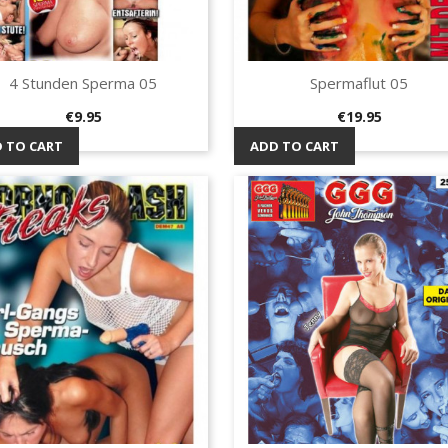
4 Stunden Sperma 05
Spermaflut 05
Quick view
Quick view


Price
Price
€9.95
€19.95
 TO CART
ADD TO CART