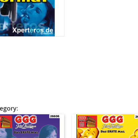
egory: