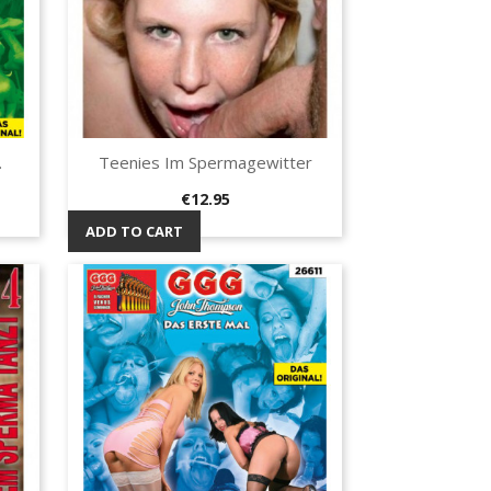
.
Teenies Im Spermagewitter
Quick view

Price
€12.95
ADD TO CART