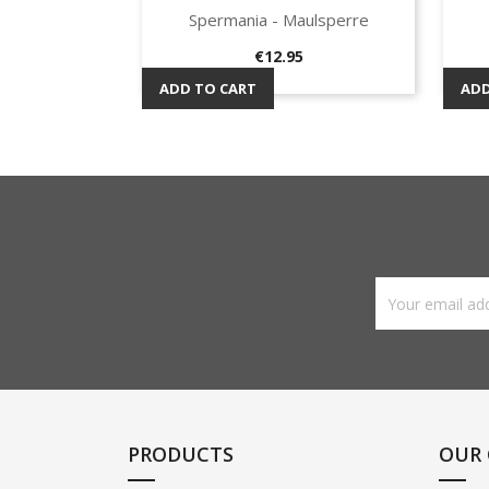
Spermania - Maulsperre
Quick view

Price
€12.95
ADD TO CART
ADD
PRODUCTS
OUR