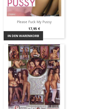
Please Fuck My Pussy
Preis
17,95 €
IN DEN WARENKORB