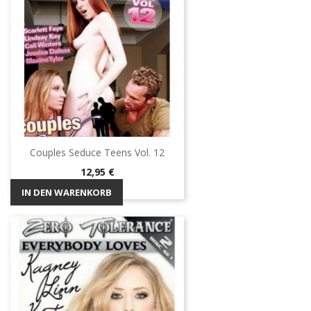
Couples Seduce Teens Vol. 12
Preis
12,95 €
IN DEN WARENKORB