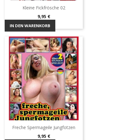
Kleine Fickfrösche 02
Preis
9,95 €
IN DEN WARENKORB
Freche Spermageile Jungfotzen
Preis
9,95 €