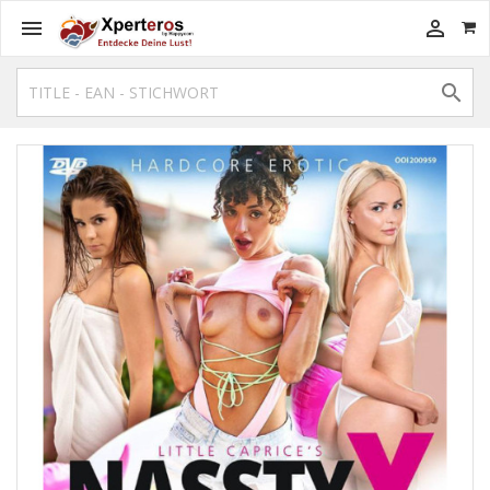


