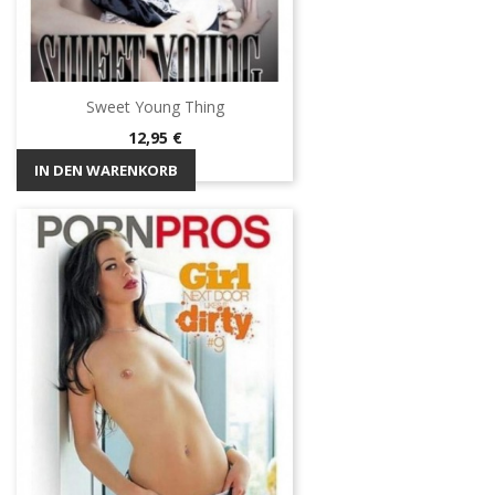
Sweet Young Thing
Preis
12,95 €
IN DEN WARENKORB