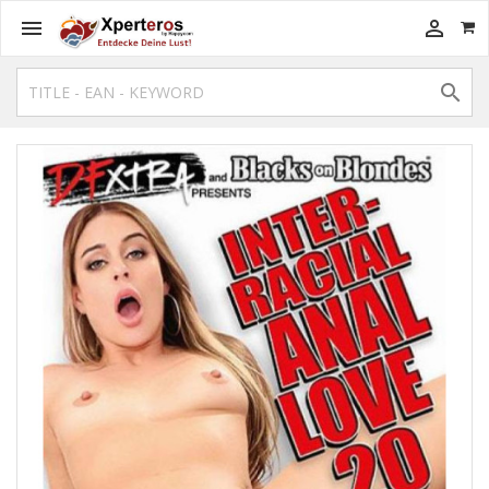


