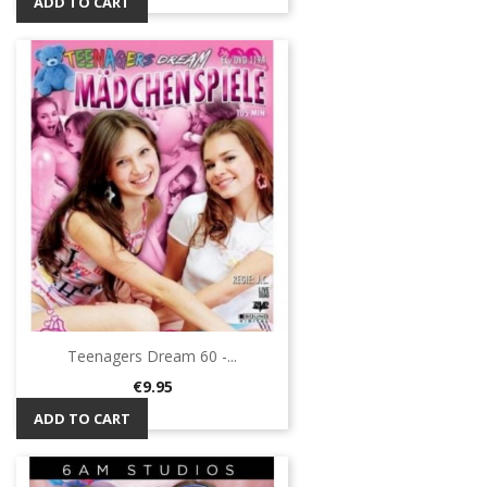
ADD TO CART
Teenagers Dream 60 -...
Price
€9.95
ADD TO CART