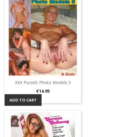
XXX Purzels Photo Models 5
Price
€14.95
ADD TO CART