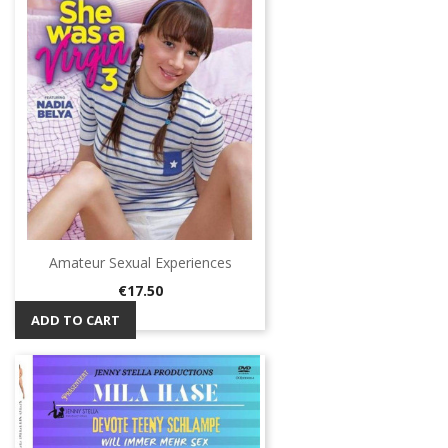
Amateur Sexual Experiences
Price
€17.50
ADD TO CART