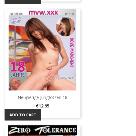
Neugierige Jungfotzen 18
Price
€12.95
ADD TO CART