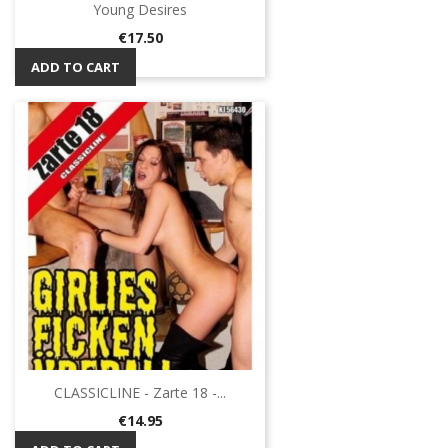
Young Desires
Price
€17.50
ADD TO CART
CLASSICLINE - Zarte 18 -...
Price
€14.95