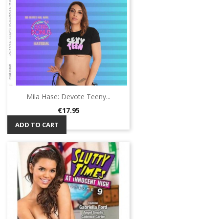
Mila Hase: Devote Teeny...
Price
€17.95
ADD TO CART