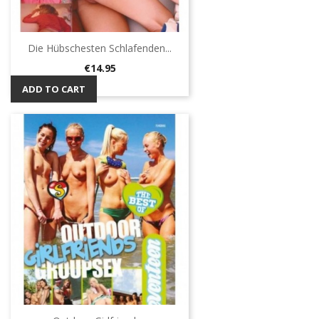
Die Hübschesten Schlafenden...
Price
€14.95
ADD TO CART