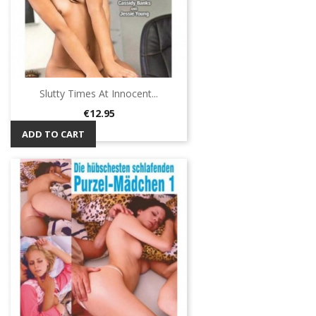
Slutty Times At Innocent...
Price
€12.95
ADD TO CART