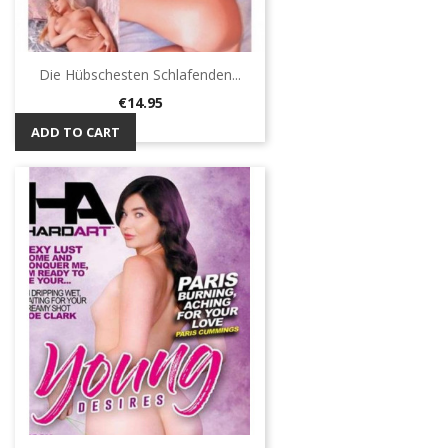
Die Hübschesten Schlafenden...
Price
€14.95
ADD TO CART