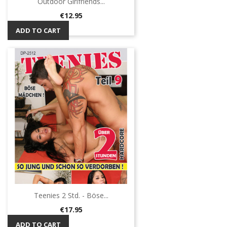
Outdoor Girlfriends...
Price
€12.95
ADD TO CART
Teenies 2 Std. - Böse...
Price
€17.95
ADD TO CART