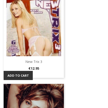
New Trix 3
Price
€12.95
ADD TO CART