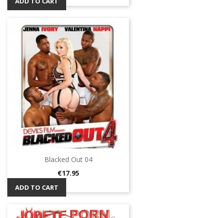
ADD TO CART
Blacked Out 04
Price
€17.95
ADD TO CART