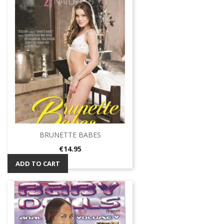
BRUNETTE BABES
Price
€14.95
ADD TO CART