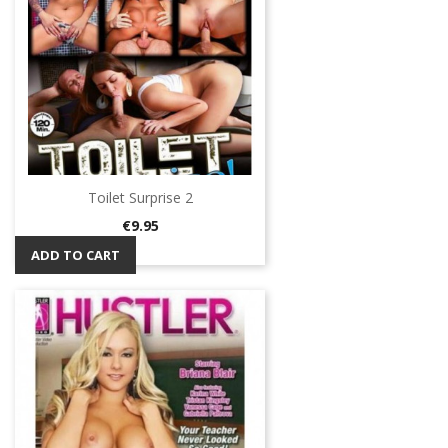
Toilet Surprise 2
Price
€9.95
ADD TO CART