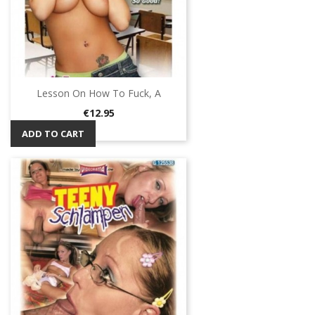
Lesson On How To Fuck, A
Price
€12.95
ADD TO CART