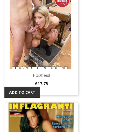
Hoizbeidl
Price
€17.75
ADD TO CART