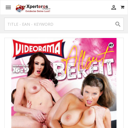


