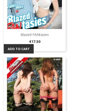
Blazed FANtasies
Price
€17.50
ADD TO CART