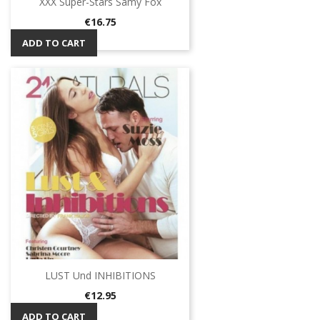
XXX Super-Stars Samy Fox
Price
€16.75
ADD TO CART
LUST Und INHIBITIONS
Price
€12.95
ADD TO CART