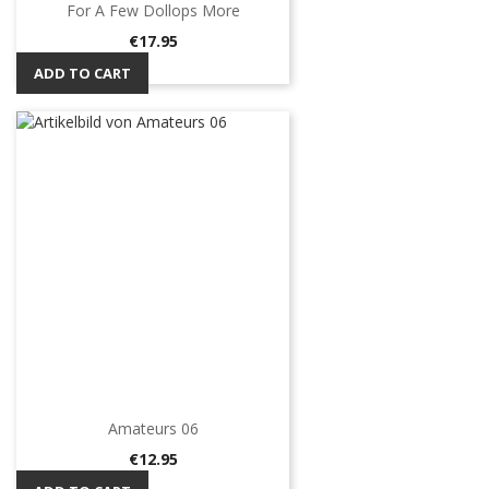
For A Few Dollops More
Price
€17.95
ADD TO CART
Amateurs 06
Price
€12.95