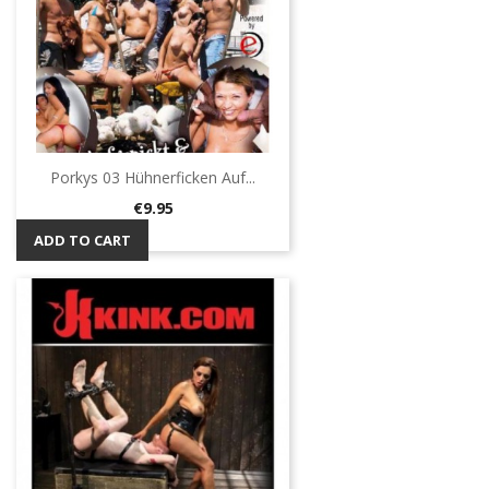
Porkys 03 Hühnerficken Auf...
Price
€9.95
ADD TO CART