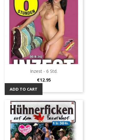
Inzest - 6 Std.
Price
€12.95
ADD TO CART