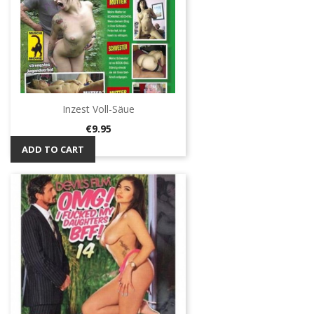
Inzest Voll-Säue
Price
€9.95
ADD TO CART