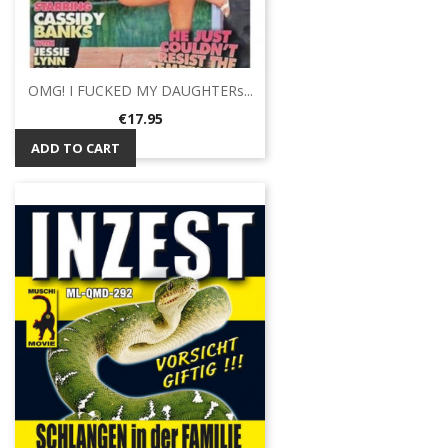
OMG! I FUCKED MY DAUGHTERs...
Price
€17.95
ADD TO CART