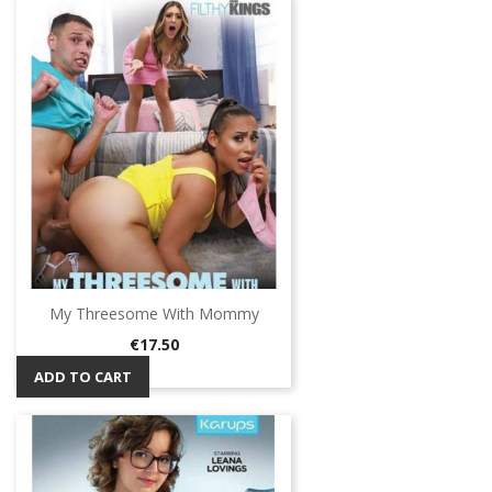
My Threesome With Mommy
Price
€17.50
ADD TO CART