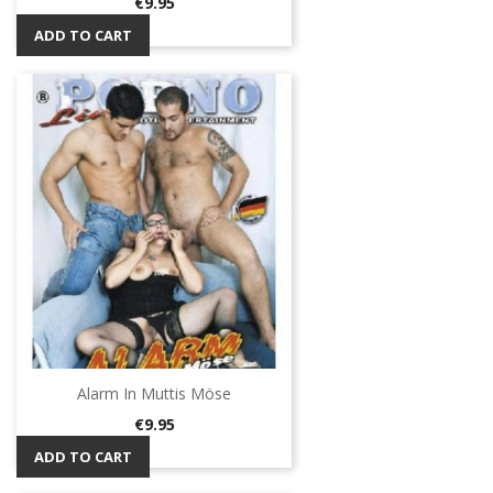
Price
€9.95
ADD TO CART
Alarm In Muttis Möse
Price
€9.95
ADD TO CART