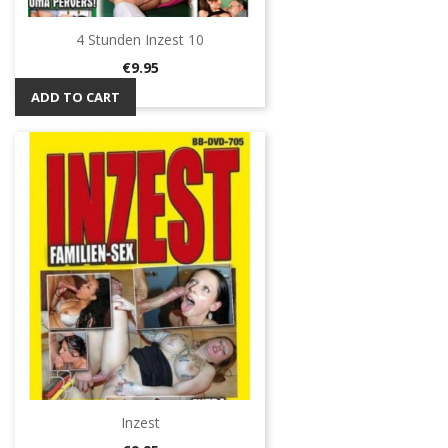
4 Stunden Inzest 10
Price
€9.95
ADD TO CART
Inzest