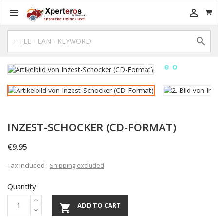



INZEST-SCHOCKER (CD-FORMAT)
€9.95
Tax included
Shipping excluded
Quantity
ADD TO CART
