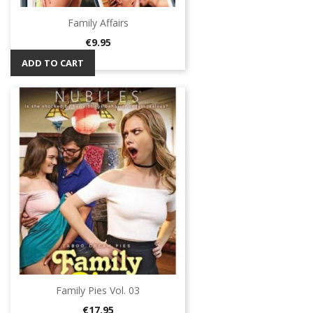
Family Affairs
Price
€9.95
ADD TO CART
Family Pies Vol. 03
Price
€17.95