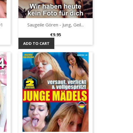
01
Saugeile Gören - Jung, Geil...
Quick view

Price
€9.95
ADD TO CART