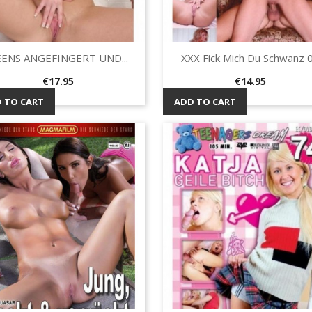
ENS ANGEFINGERT UND...
XXX Fick Mich Du Schwanz 
Quick view
Quick view


Price
Price
€17.95
€14.95
 TO CART
ADD TO CART