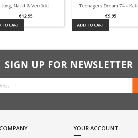
Jung, Nackt & Verrückt
Teenagers Dream 74 - Katla
Quick view
Quick view


Price
Price
€12.95
€9.95
 TO CART
ADD TO CART
SIGN UP FOR NEWSLETTER
 COMPANY
YOUR ACCOUNT