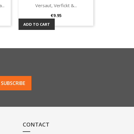
...
Versaut, Verfickt &...
Quick view

Price
€9.95
ADD TO CART
CONTACT