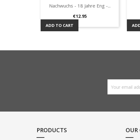
Nachwuchs - 18 Jahre Eng -...
Quick view

Price
€12.95
ADD TO CART
ADD
PRODUCTS
OUR