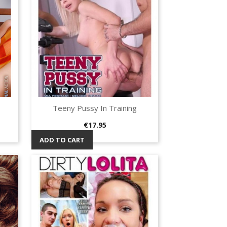
Teeny Pussy In Training
Quick view

Price
€17.95
ADD TO CART