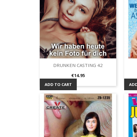
DRUNKEN CASTING 42
Quick view

Price
€14.95
ADD TO CART
ADD