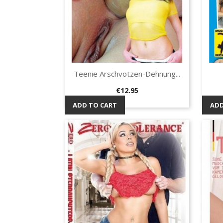
Teenie Arschvotzen-Dehnung...
Quick view

Price
€12.95
ADD TO CART
ADD