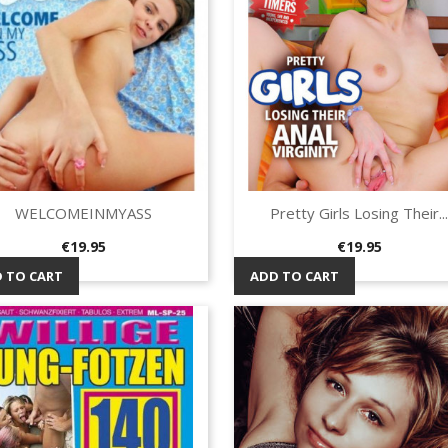
WELCOMEINMYASS
Pretty Girls Losing Their...
Quick view
Quick view


Price
Price
€19.95
€19.95
 TO CART
ADD TO CART