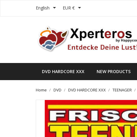


English
EUR €
DVD HARDCORE XXX
NEW PRODUCTS
Home
DVD
DVD HARDCORE XXX
TEENAGER