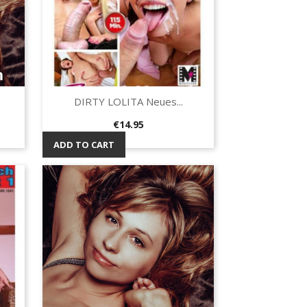
DIRTY LOLITA Neues...
Quick view

Price
€14.95
ADD TO CART