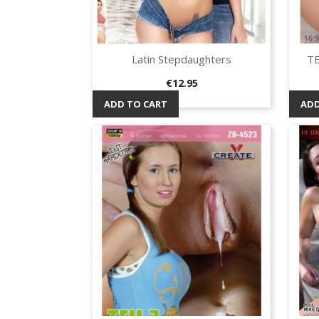
Latin Stepdaughters
TE
Quick view

Price
€12.95
ADD TO CART
ADD