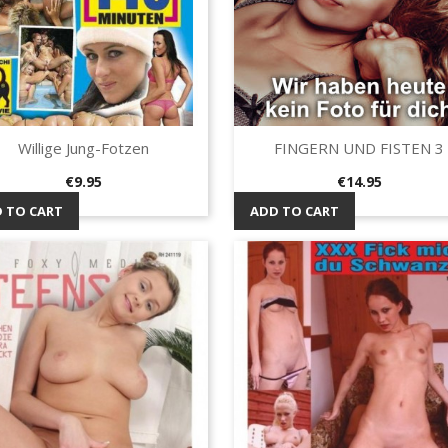
Willige Jung-Fotzen
FINGERN UND FISTEN 3
Quick view
Quick view


Price
Price
€9.95
€14.95
 TO CART
ADD TO CART