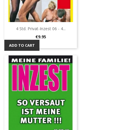
4 Std. Privat-Inzest 06 - 4...
Price
€9.95
ADD TO CART