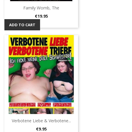
Family Womb, The
Price
€19.95
ADD TO CART
Verbotene Liebe & Verbotene...
Price
€9.95