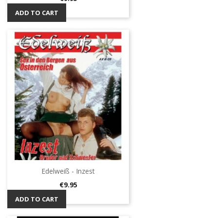
ADD TO CART
Edelweiß - Inzest
Price
€9.95
ADD TO CART