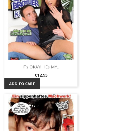
ITs OKAY! HEs MY...
Price
€12.95
ADD TO CART