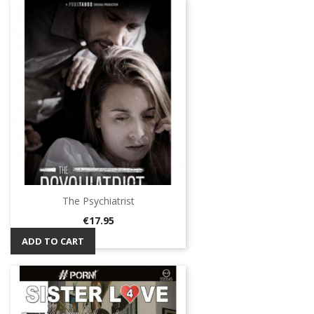
The Psychiatrist
Price
€17.95
ADD TO CART