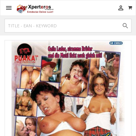


