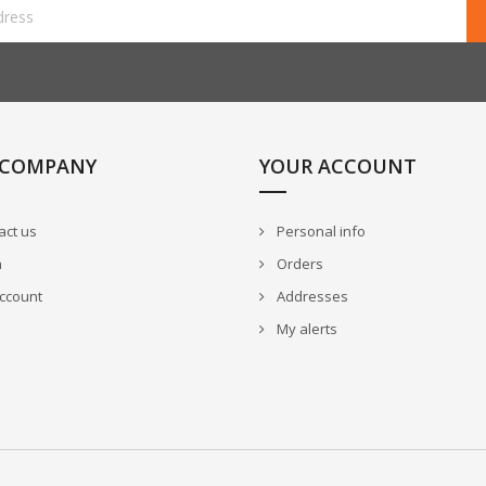
 COMPANY
YOUR ACCOUNT
act us
Personal info
n
Orders
ccount
Addresses
My alerts