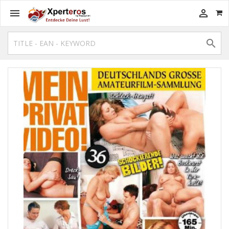


