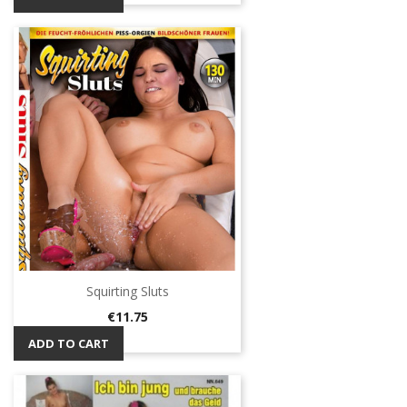
Squirting Sluts
Price
€11.75
ADD TO CART