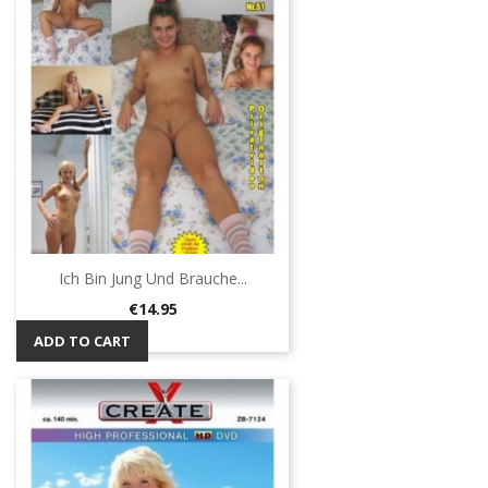
Ich Bin Jung Und Brauche...
Price
€14.95
ADD TO CART