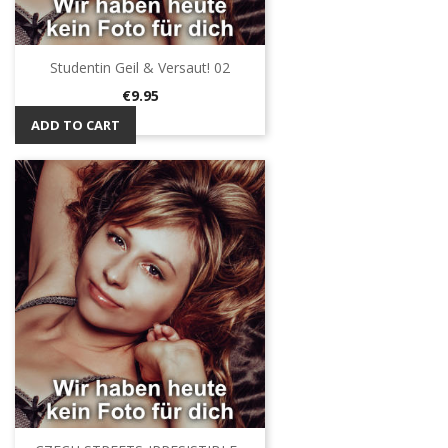
Studentin Geil & Versaut! 02
Price
€9.95
ADD TO CART