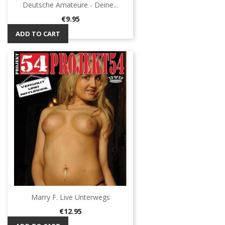
Deutsche Amateure - Deine...
Price
€9.95
ADD TO CART
Marry F. Live Unterwegs
Price
€12.95