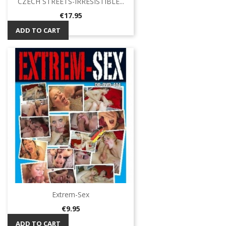
CZECH STREETS-IRRESISTIBLE...
Price
€17.95
ADD TO CART
Extrem-Sex
Price
€9.95
ADD TO CART