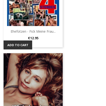
Ehefotzen - Fick Meine Frau...
Price
€12.95
ADD TO CART