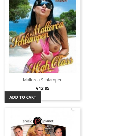
Mallorca Schlampen
Price
€12.95
ADD TO CART