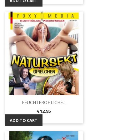
ADD TO CART
FEUCHTFRÖHLICHE...
Price
€12.95
ADD TO CART