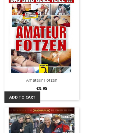
Amateur Fotzen
Price
€9.95
ADD TO CART