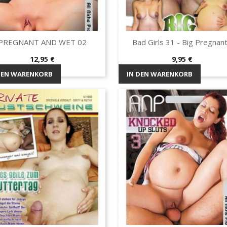
PREGNANT AND WET 02
Bad Girls 31 - Big Pregnant.
Vorschau
Vorschau


Preis
Preis
12,95 €
9,95 €
DEN WARENKORB
IN DEN WARENKORB