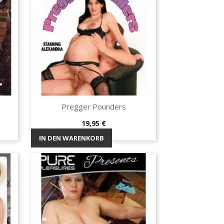
Pregger Pounders
Vorschau

Preis
19,95 €
IN DEN WARENKORB