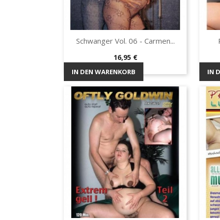
Schwanger Vol. 06 - Carmen...
Vorschau

Preis
16,95 €
IN DEN WARENKORB
IN 