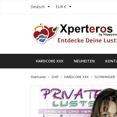


Deutsch
EUR €
HARDCORE XXX
NEUHEITEN
KONT
Startseite
DVD
HARDCORE XXX
SCHWANGER