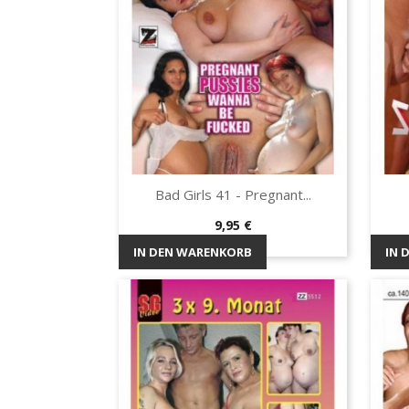
Bad Girls 41 - Pregnant...
Vorschau

Preis
9,95 €
IN DEN WARENKORB
IN 