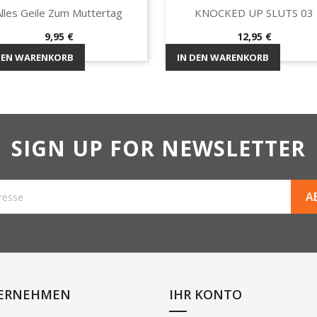
Alles Geile Zum Muttertag
KNOCKED UP SLUTS 03
Vorschau
Vorschau


Preis
Preis
9,95 €
12,95 €
DEN WARENKORB
IN DEN WARENKORB
SIGN UP FOR NEWSLETTER
ERNEHMEN
IHR KONTO