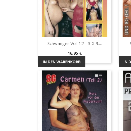
Schwanger Vol. 12 - 3 X 9....
Vorschau

Preis
16,95 €
IN DEN WARENKORB
IN 