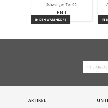
Schwanger Teil 02
Vorschau

Preis
9,95 €
IN DEN WARENKORB
IN 
ARTIKEL
UNT