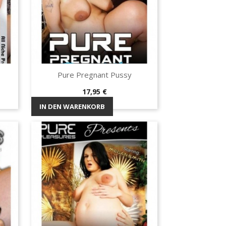
Pure Pregnant Pussy
Vorschau

Preis
17,95 €
IN DEN WARENKORB