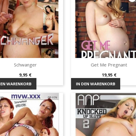
Schwanger
Get Me Pregnant
Vorschau
Vorschau


Preis
Preis
9,95 €
19,95 €
DEN WARENKORB
IN DEN WARENKORB