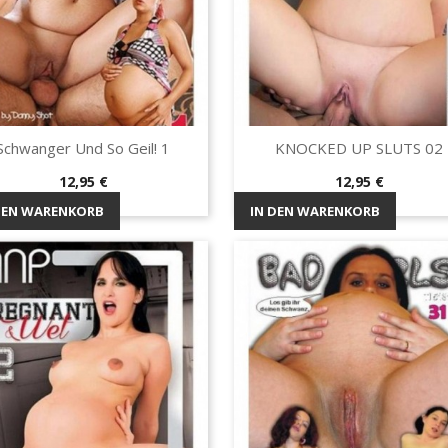
Schwanger Und So Geil! 1
KNOCKED UP SLUTS 02
Vorschau
Vorschau


Preis
Preis
12,95 €
12,95 €
DEN WARENKORB
IN DEN WARENKORB