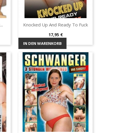
..
Knocked Up And Ready To Fuck
Vorschau

Preis
17,95 €
IN DEN WARENKORB