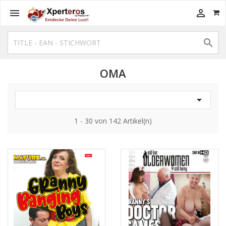



OMA

1 - 30 von 142 Artikel(n)