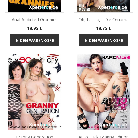
Anal Addicted Grannies
Oh, La, La, - Die Omama
Preis
Preis
19,95 €
19,75 €
IN DEN WARENKORB
IN DEN WARENKORB
Granny Generation
Auto Fuck Granny Edition