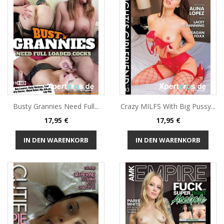
Busty Grannies Need Full...
Crazy MILFS With Big Pussy...
Preis
Preis
17,95 €
17,95 €
IN DEN WARENKORB
IN DEN WARENKORB