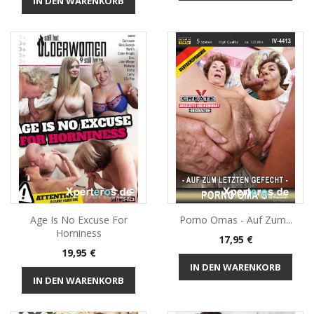
IN DEN WARENKORB
Age Is No Excuse For
Porno Omas - Auf Zum...
Horniness
Preis
17,95 €
Preis
19,95 €
IN DEN WARENKORB
IN DEN WARENKORB