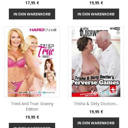
Preis
Preis
17,95 €
19,95 €
IN DEN WARENKORB
IN DEN WARENKORB
Tried And True: Granny
Trisha & Dirty Doctors...
Edition
Preis
19,95 €
Preis
19,95 €
IN DEN WARENKORB