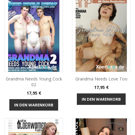
Grandma Needs Young Cock
Grandma Needs Love Too
02
Preis
17,95 €
Preis
17,95 €
IN DEN WARENKORB
IN DEN WARENKORB